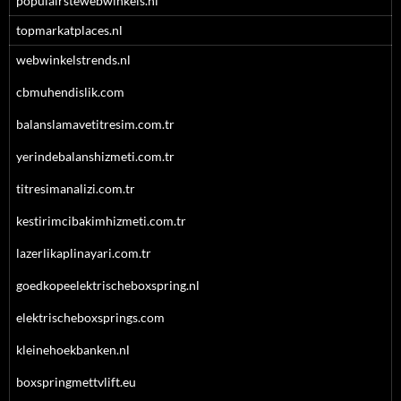
populairstewebwinkels.nl
topmarkatplaces.nl
webwinkelstrends.nl
cbmuhendislik.com
balanslamavetitresim.com.tr
yerindebalanshizmeti.com.tr
titresimanalizi.com.tr
kestirimcibakimhizmeti.com.tr
lazerlikaplinayari.com.tr
goedkopeelektrischeboxspring.nl
elektrischeboxsprings.com
kleinehoekbanken.nl
boxspringmettvlift.eu