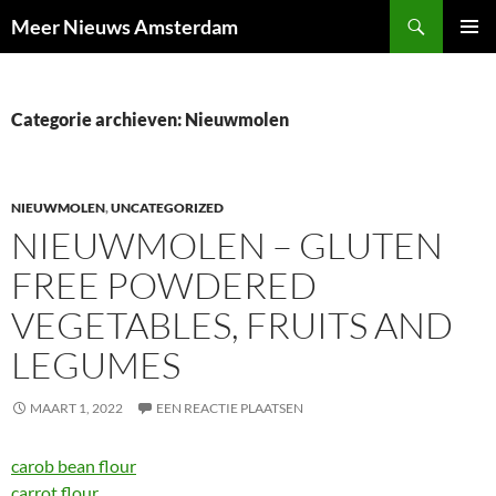
Ga
Zoeken
Meer Nieuws Amsterdam
naar
PRIMAI
de
MENU
inhoud
Categorie archieven: Nieuwmolen
NIEUWMOLEN
,
UNCATEGORIZED
NIEUWMOLEN – GLUTEN
FREE POWDERED
VEGETABLES, FRUITS AND
LEGUMES
MAART 1, 2022
EEN REACTIE PLAATSEN
carob bean flour
carrot flour