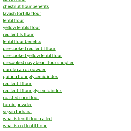
chestnut flour benefits
lavash tortilla flour
lentil flour
yellow lentils flour
red lentils flour
lentil flour benefits
pre-cooked red lentil flour
pre-cooked yellow lentil flour
precooked navy bean flour supplier
purple carrot powder
quinoa flour glycemic index
red lentil flour
red lentil flour glycemic index
roasted corn flour
turnip powder
vegan tarhana
what is lentil flour called
what is red lentil flour