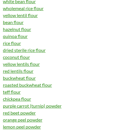
white bean flour
wholemeal rice flour
yellow lentil flour
bean flour
hazelnut flour
quinoa flour
rice flour
dried sterile rice flour
coconut flour
yellow lentils flour
red lentils flour
buckwheat flour
roasted buckwheat flour
teff flour
chickpea flour
purple carrot (turnip) powder
red beet powder
orange peel powder
lemon peel powder