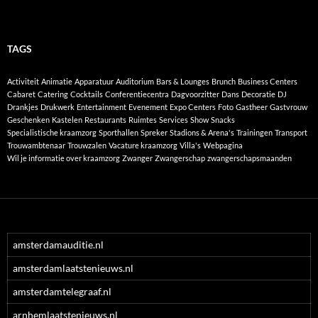
TAGS
Activiteit
Animatie
Apparatuur
Auditorium
Bars & Lounges
Brunch
Business Centers
Cabaret
Catering
Cocktails
Conferentiecentra
Dagvoorzitter
Dans
Decoratie
DJ
Drankjes
Drukwerk
Entertainment
Evenement
Expo Centers
Foto
Gastheer
Gastvrouw
Geschenken
Kastelen
Restaurants
Ruimtes
Services
Show
Snacks
Specialistische kraamzorg
Sporthallen
Spreker
Stadions & Arena's
Trainingen
Transport
Trouwambtenaar
Trouwzalen
Vacature kraamzorg
Villa's
Webpagina
Wil je informatie over kraamzorg
Zwanger
Zwangerschap
zwangerschapsmaanden
amsterdamauditie.nl
amsterdamlaatstenieuws.nl
amsterdamtelegraaf.nl
arnhemlaatstenieuws.nl