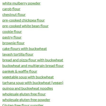
white mulberry powder
carob flour
chestnut flour
pre-cooked chickpea flour
pre-cooked white bean flour
cookie flour
pastry flour
brownie flour
cake flours with buckwheat
lavash tortilla flour
bread and pizza flour with buckwheat
buckwheat and multigrain bread flour
pankek & waffle flour
vegetable soup with buckwheat
tarhana soup with buckwheat (vegan)
quinoa and buckwheat noodles
wholesale gluten free flour
wholesale gluten free powder
Gluten free flour supplier