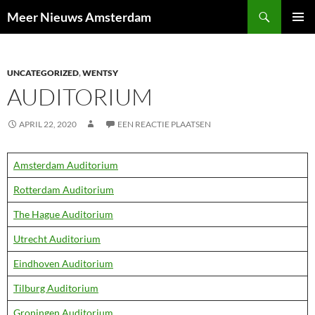
Ga
Zoeken
Meer Nieuws Amsterdam
naar
PRIMAI
de
MENU
inhoud
UNCATEGORIZED
,
WENTSY
AUDITORIUM
APRIL 22, 2020
EEN REACTIE PLAATSEN
Amsterdam Auditorium
Rotterdam Auditorium
The Hague Auditorium
Utrecht Auditorium
Eindhoven Auditorium
Tilburg Auditorium
Groningen Auditorium