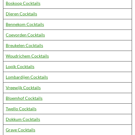
Boskoop Cocktails
Dieren Cocktails
Bennekom Cocktails
Coevorden Cocktails
Breukelen Cocktails
Woudrichem Cocktails
Lopik Cocktails
Lombardijen Cocktails
Vreewijk Cocktails
Bloemhof Cocktails
Twello Cocktails
Dokkum Cocktails
Grave Cocktails