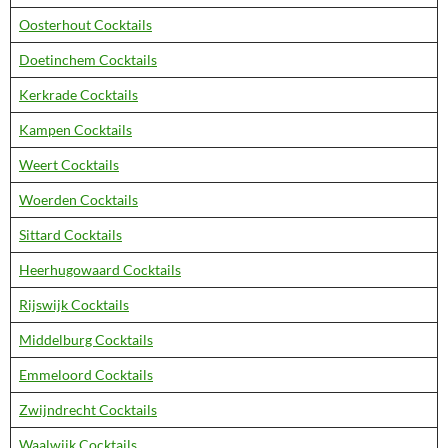
Oosterhout Cocktails
Doetinchem Cocktails
Kerkrade Cocktails
Kampen Cocktails
Weert Cocktails
Woerden Cocktails
Sittard Cocktails
Heerhugowaard Cocktails
Rijswijk Cocktails
Middelburg Cocktails
Emmeloord Cocktails
Zwijndrecht Cocktails
Waalwijk Cocktails