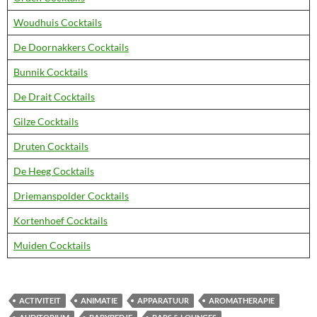
Woudhuis Cocktails
De Doornakkers Cocktails
Bunnik Cocktails
De Drait Cocktails
Gilze Cocktails
Druten Cocktails
De Heeg Cocktails
Driemanspolder Cocktails
Kortenhoef Cocktails
Muiden Cocktails
ACTIVITEIT
ANIMATIE
APPARATUUR
AROMATHERAPIE