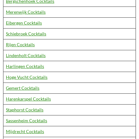
Bergschenhoek Cocktails
Merenwijk Cocktails
Eibergen Cocktails
Schiebroek Cocktails
Rijen Cocktails
Lindenholt Cocktails
Harlingen Cocktails
Hoge Vucht Cocktails
Gemert Cocktails
Harenkarspel Cocktails
Staphorst Cocktails
Sassenheim Cocktails
Mijdrecht Cocktails