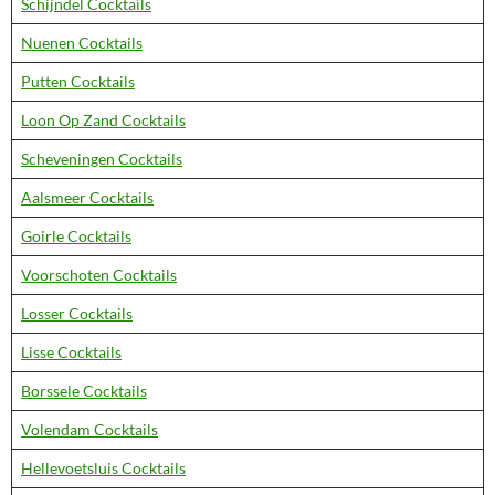
Schijndel Cocktails
Nuenen Cocktails
Putten Cocktails
Loon Op Zand Cocktails
Scheveningen Cocktails
Aalsmeer Cocktails
Goirle Cocktails
Voorschoten Cocktails
Losser Cocktails
Lisse Cocktails
Borssele Cocktails
Volendam Cocktails
Hellevoetsluis Cocktails