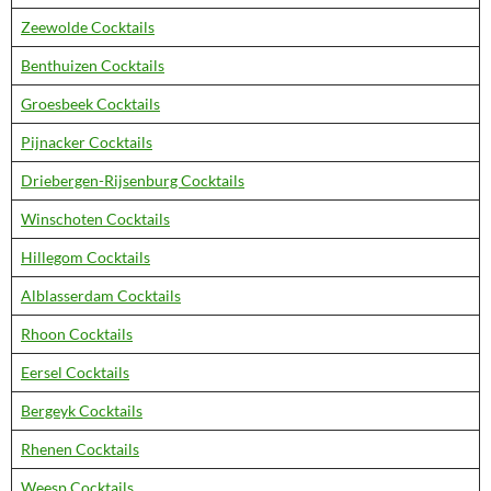
Zeewolde Cocktails
Benthuizen Cocktails
Groesbeek Cocktails
Pijnacker Cocktails
Driebergen-Rijsenburg Cocktails
Winschoten Cocktails
Hillegom Cocktails
Alblasserdam Cocktails
Rhoon Cocktails
Eersel Cocktails
Bergeyk Cocktails
Rhenen Cocktails
Weesp Cocktails