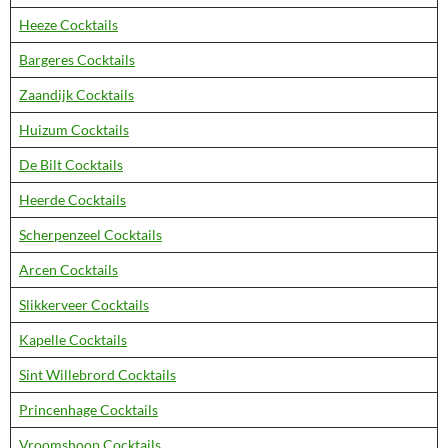
Heeze Cocktails
Bargeres Cocktails
Zaandijk Cocktails
Huizum Cocktails
De Bilt Cocktails
Heerde Cocktails
Scherpenzeel Cocktails
Arcen Cocktails
Slikkerveer Cocktails
Kapelle Cocktails
Sint Willebrord Cocktails
Princenhage Cocktails
Vroomshoop Cocktails