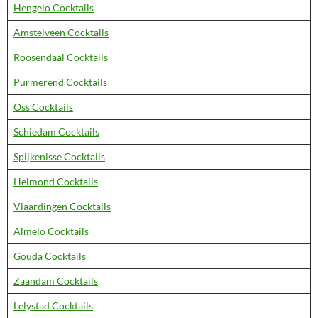
Hengelo Cocktails
Amstelveen Cocktails
Roosendaal Cocktails
Purmerend Cocktails
Oss Cocktails
Schiedam Cocktails
Spijkenisse Cocktails
Helmond Cocktails
Vlaardingen Cocktails
Almelo Cocktails
Gouda Cocktails
Zaandam Cocktails
Lelystad Cocktails