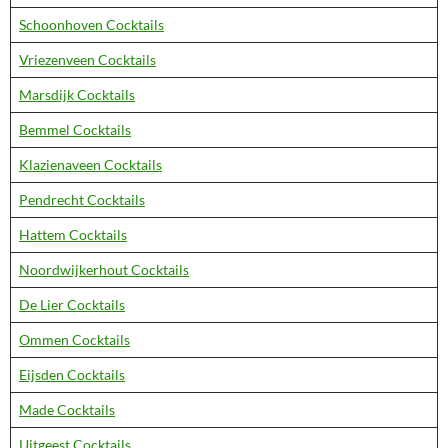
Schoonhoven Cocktails
Vriezenveen Cocktails
Marsdijk Cocktails
Bemmel Cocktails
Klazienaveen Cocktails
Pendrecht Cocktails
Hattem Cocktails
Noordwijkerhout Cocktails
De Lier Cocktails
Ommen Cocktails
Eijsden Cocktails
Made Cocktails
Uitgeest Cocktails