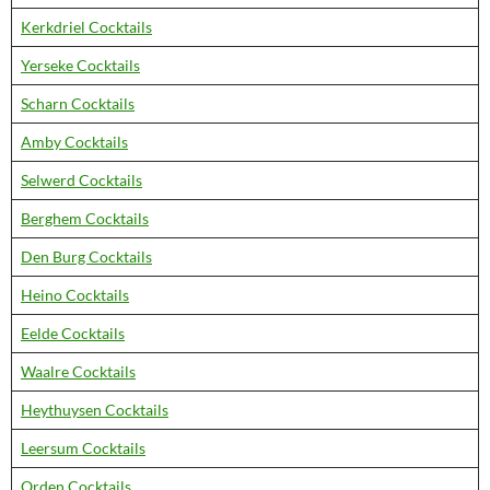
Kerkdriel Cocktails
Yerseke Cocktails
Scharn Cocktails
Amby Cocktails
Selwerd Cocktails
Berghem Cocktails
Den Burg Cocktails
Heino Cocktails
Eelde Cocktails
Waalre Cocktails
Heythuysen Cocktails
Leersum Cocktails
Orden Cocktails