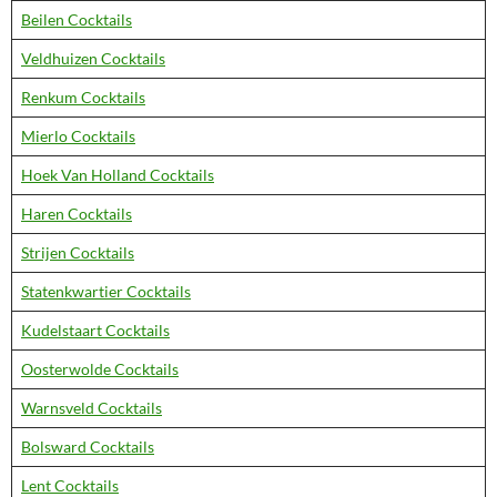
Beilen Cocktails
Veldhuizen Cocktails
Renkum Cocktails
Mierlo Cocktails
Hoek Van Holland Cocktails
Haren Cocktails
Strijen Cocktails
Statenkwartier Cocktails
Kudelstaart Cocktails
Oosterwolde Cocktails
Warnsveld Cocktails
Bolsward Cocktails
Lent Cocktails