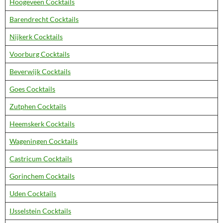
Hoogeveen Cocktails
Barendrecht Cocktails
Nijkerk Cocktails
Voorburg Cocktails
Beverwijk Cocktails
Goes Cocktails
Zutphen Cocktails
Heemskerk Cocktails
Wageningen Cocktails
Castricum Cocktails
Gorinchem Cocktails
Uden Cocktails
IJsselstein Cocktails