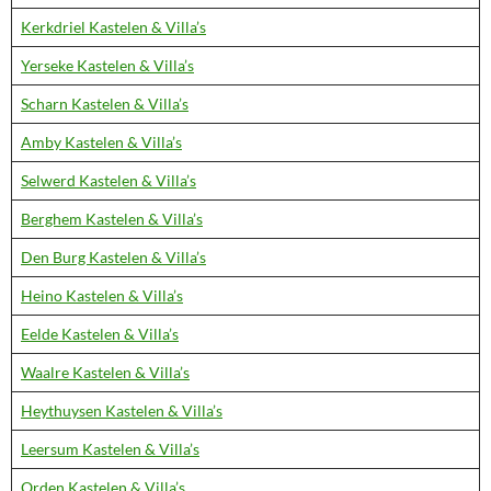
Kerkdriel Kastelen & Villa’s
Yerseke Kastelen & Villa’s
Scharn Kastelen & Villa’s
Amby Kastelen & Villa’s
Selwerd Kastelen & Villa’s
Berghem Kastelen & Villa’s
Den Burg Kastelen & Villa’s
Heino Kastelen & Villa’s
Eelde Kastelen & Villa’s
Waalre Kastelen & Villa’s
Heythuysen Kastelen & Villa’s
Leersum Kastelen & Villa’s
Orden Kastelen & Villa’s