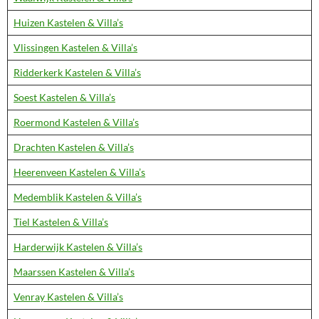
Huizen Kastelen & Villa’s
Vlissingen Kastelen & Villa’s
Ridderkerk Kastelen & Villa’s
Soest Kastelen & Villa’s
Roermond Kastelen & Villa’s
Drachten Kastelen & Villa’s
Heerenveen Kastelen & Villa’s
Medemblik Kastelen & Villa’s
Tiel Kastelen & Villa’s
Harderwijk Kastelen & Villa’s
Maarssen Kastelen & Villa’s
Venray Kastelen & Villa’s