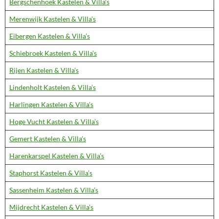
Bergschenhoek Kastelen & Villa’s
Merenwijk Kastelen & Villa’s
Eibergen Kastelen & Villa’s
Schiebroek Kastelen & Villa’s
Rijen Kastelen & Villa’s
Lindenholt Kastelen & Villa’s
Harlingen Kastelen & Villa’s
Hoge Vucht Kastelen & Villa’s
Gemert Kastelen & Villa’s
Harenkarspel Kastelen & Villa’s
Staphorst Kastelen & Villa’s
Sassenheim Kastelen & Villa’s
Mijdrecht Kastelen & Villa’s