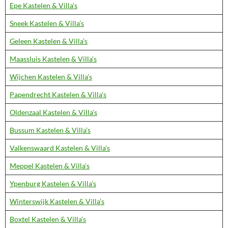
Epe Kastelen & Villa’s
Sneek Kastelen & Villa’s
Geleen Kastelen & Villa’s
Maassluis Kastelen & Villa’s
Wijchen Kastelen & Villa’s
Papendrecht Kastelen & Villa’s
Oldenzaal Kastelen & Villa’s
Bussum Kastelen & Villa’s
Valkenswaard Kastelen & Villa’s
Meppel Kastelen & Villa’s
Ypenburg Kastelen & Villa’s
Winterswijk Kastelen & Villa’s
Boxtel Kastelen & Villa’s