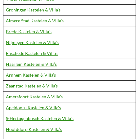
Groningen Kastelen & Villa’s
Almere Stad Kastelen & Villa’s
Breda Kastelen & Villa’s
Nijmegen Kastelen & Villa’s
Enschede Kastelen & Villa’s
Haarlem Kastelen & Villa’s
Arnhem Kastelen & Villa’s
Zaanstad Kastelen & Villa’s
Amersfoort Kastelen & Villa’s
Apeldoorn Kastelen & Villa’s
S-Hertogenbosch Kastelen & Villa’s
Hoofddorp Kastelen & Villa’s