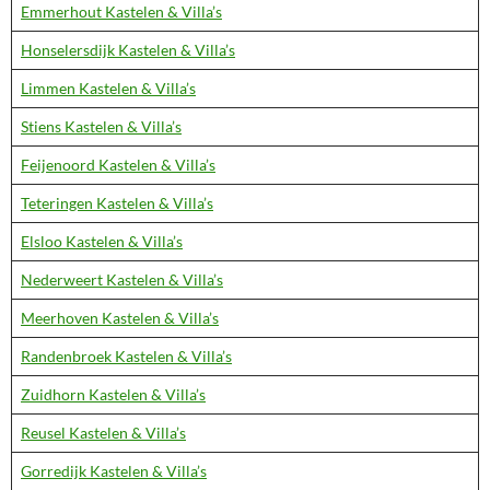
Emmerhout Kastelen & Villa’s
Honselersdijk Kastelen & Villa’s
Limmen Kastelen & Villa’s
Stiens Kastelen & Villa’s
Feijenoord Kastelen & Villa’s
Teteringen Kastelen & Villa’s
Elsloo Kastelen & Villa’s
Nederweert Kastelen & Villa’s
Meerhoven Kastelen & Villa’s
Randenbroek Kastelen & Villa’s
Zuidhorn Kastelen & Villa’s
Reusel Kastelen & Villa’s
Gorredijk Kastelen & Villa’s