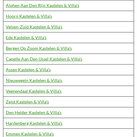
Alphen Aan Den Rijn Kastelen & Villa’s
Hoorn Kastelen & Villa’s
Velsen-Zuid Kastelen & Villa’s
Ede Kastelen & Villa’s
Bergen Op Zoom Kastelen & Villa’s
Capelle Aan Den IJssel Kastelen & Villa’s
Assen Kastelen & Villa’s
Nieuwegein Kastelen & Villa’s
Veenendaal Kastelen & Villa’s
Zeist Kastelen & Villa’s
Den Helder Kastelen & Villa’s
Hardenberg Kastelen & Villa’s
Emmen Kastelen & Villa’s