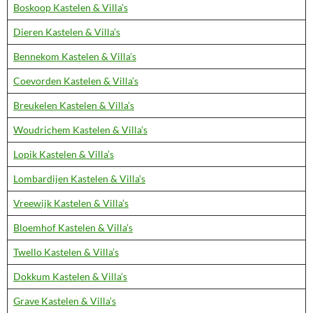
Boskoop Kastelen & Villa’s
Dieren Kastelen & Villa’s
Bennekom Kastelen & Villa’s
Coevorden Kastelen & Villa’s
Breukelen Kastelen & Villa’s
Woudrichem Kastelen & Villa’s
Lopik Kastelen & Villa’s
Lombardijen Kastelen & Villa’s
Vreewijk Kastelen & Villa’s
Bloemhof Kastelen & Villa’s
Twello Kastelen & Villa’s
Dokkum Kastelen & Villa’s
Grave Kastelen & Villa’s