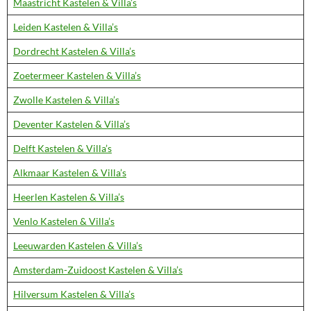
Maastricht Kastelen & Villa’s
Leiden Kastelen & Villa’s
Dordrecht Kastelen & Villa’s
Zoetermeer Kastelen & Villa’s
Zwolle Kastelen & Villa’s
Deventer Kastelen & Villa’s
Delft Kastelen & Villa’s
Alkmaar Kastelen & Villa’s
Heerlen Kastelen & Villa’s
Venlo Kastelen & Villa’s
Leeuwarden Kastelen & Villa’s
Amsterdam-Zuidoost Kastelen & Villa’s
Hilversum Kastelen & Villa’s