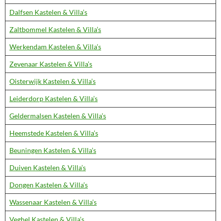
Dalfsen Kastelen & Villa’s
Zaltbommel Kastelen & Villa’s
Werkendam Kastelen & Villa’s
Zevenaar Kastelen & Villa’s
Oisterwijk Kastelen & Villa’s
Leiderdorp Kastelen & Villa’s
Geldermalsen Kastelen & Villa’s
Heemstede Kastelen & Villa’s
Beuningen Kastelen & Villa’s
Duiven Kastelen & Villa’s
Dongen Kastelen & Villa’s
Wassenaar Kastelen & Villa’s
Veghel Kastelen & Villa’s