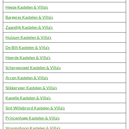
Heeze Kastelen & Villa’s
Bargeres Kastelen & Villa’s
Zaandijk Kastelen & Villa’s
Huizum Kastelen & Villa’s
De Bilt Kastelen & Villa’s
Heerde Kastelen & Villa’s
Scherpenzeel Kastelen & Villa’s
Arcen Kastelen & Villa’s
Slikkerveer Kastelen & Villa’s
Kapelle Kastelen & Villa’s
Sint Willebrord Kastelen & Villa’s
Princenhage Kastelen & Villa’s
Vroomshoop Kastelen & Villa’s