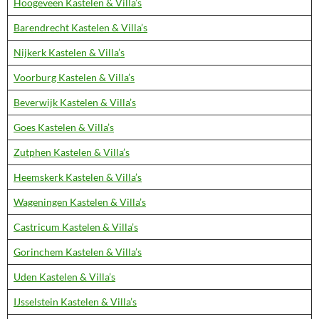
Hoogeveen Kastelen & Villa’s
Barendrecht Kastelen & Villa’s
Nijkerk Kastelen & Villa’s
Voorburg Kastelen & Villa’s
Beverwijk Kastelen & Villa’s
Goes Kastelen & Villa’s
Zutphen Kastelen & Villa’s
Heemskerk Kastelen & Villa’s
Wageningen Kastelen & Villa’s
Castricum Kastelen & Villa’s
Gorinchem Kastelen & Villa’s
Uden Kastelen & Villa’s
IJsselstein Kastelen & Villa’s