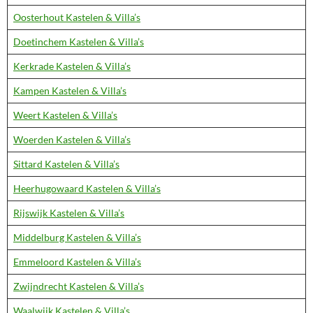
Oosterhout Kastelen & Villa’s
Doetinchem Kastelen & Villa’s
Kerkrade Kastelen & Villa’s
Kampen Kastelen & Villa’s
Weert Kastelen & Villa’s
Woerden Kastelen & Villa’s
Sittard Kastelen & Villa’s
Heerhugowaard Kastelen & Villa’s
Rijswijk Kastelen & Villa’s
Middelburg Kastelen & Villa’s
Emmeloord Kastelen & Villa’s
Zwijndrecht Kastelen & Villa’s
Waalwijk Kastelen & Villa’s