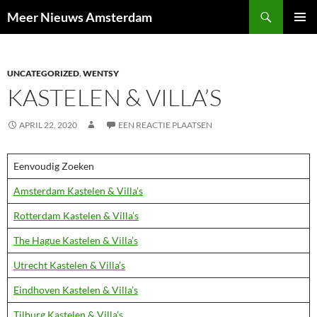
Ga
Zoeken
Meer Nieuws Amsterdam
naar
PRIMAI
de
MENU
inhoud
UNCATEGORIZED
,
WENTSY
KASTELEN & VILLA’S
APRIL 22, 2020
EEN REACTIE PLAATSEN
Eenvoudig Zoeken
Amsterdam Kastelen & Villa’s
Rotterdam Kastelen & Villa’s
The Hague Kastelen & Villa’s
Utrecht Kastelen & Villa’s
Eindhoven Kastelen & Villa’s
Tilburg Kastelen & Villa’s