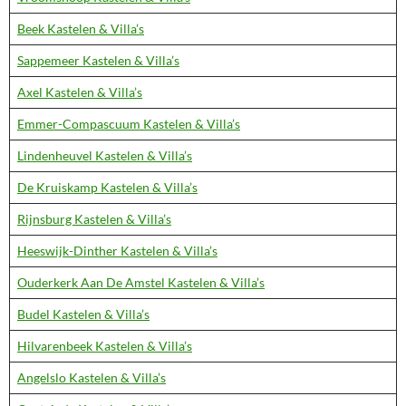
Beek Kastelen & Villa’s
Sappemeer Kastelen & Villa’s
Axel Kastelen & Villa’s
Emmer-Compascuum Kastelen & Villa’s
Lindenheuvel Kastelen & Villa’s
De Kruiskamp Kastelen & Villa’s
Rijnsburg Kastelen & Villa’s
Heeswijk-Dinther Kastelen & Villa’s
Ouderkerk Aan De Amstel Kastelen & Villa’s
Budel Kastelen & Villa’s
Hilvarenbeek Kastelen & Villa’s
Angelslo Kastelen & Villa’s