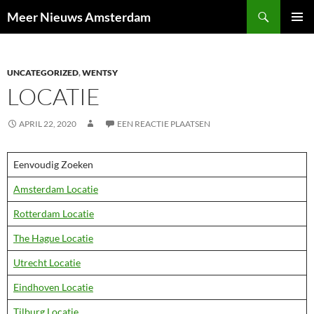
Ga
Zoeken
Meer Nieuws Amsterdam
naar
PRIMAI
de
MENU
inhoud
UNCATEGORIZED
,
WENTSY
LOCATIE
APRIL 22, 2020
EEN REACTIE PLAATSEN
Eenvoudig Zoeken
Amsterdam Locatie
Rotterdam Locatie
The Hague Locatie
Utrecht Locatie
Eindhoven Locatie
Tilburg Locatie