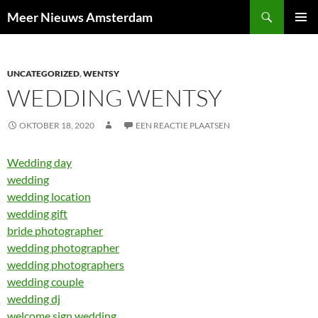
Ga
Zoeken
Meer Nieuws Amsterdam
naar
PRIMAI
de
MENU
inhoud
UNCATEGORIZED
,
WENTSY
WEDDING WENTSY
OKTOBER 18, 2020
EEN REACTIE PLAATSEN
Wedding day
wedding
wedding location
wedding gift
bride photographer
wedding photographer
wedding photographers
wedding couple
wedding dj
welcome sign wedding