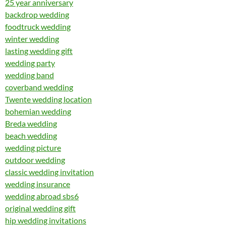
25 year anniversary
backdrop wedding
foodtruck wedding
winter wedding
lasting wedding gift
wedding party
wedding band
coverband wedding
Twente wedding location
bohemian wedding
Breda wedding
beach wedding
wedding picture
outdoor wedding
classic wedding invitation
wedding insurance
wedding abroad sbs6
original wedding gift
hip wedding invitations