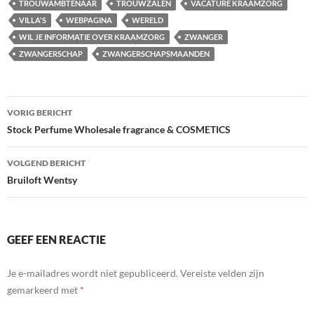
TROUWAMBTENAAR
TROUWZALEN
VACATURE KRAAMZORG
VILLA'S
WEBPAGINA
WERELD
WIL JE INFORMATIE OVER KRAAMZORG
ZWANGER
ZWANGERSCHAP
ZWANGERSCHAPSMAANDEN
Bericht
VORIG BERICHT
navigatie
Stock Perfume Wholesale fragrance & COSMETICS
VOLGEND BERICHT
Bruiloft Wentsy
GEEF EEN REACTIE
Je e-mailadres wordt niet gepubliceerd.
Vereiste velden zijn
gemarkeerd met
*