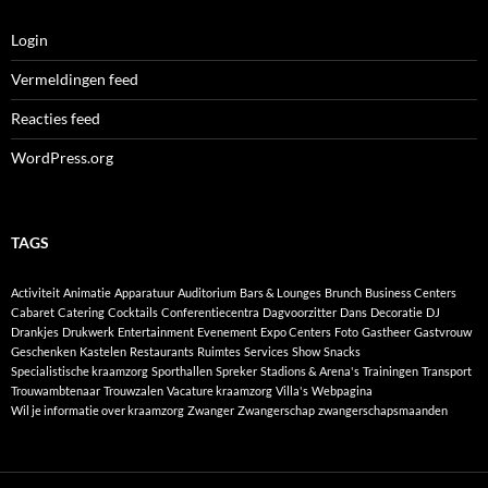
Login
Vermeldingen feed
Reacties feed
WordPress.org
TAGS
Activiteit
Animatie
Apparatuur
Auditorium
Bars & Lounges
Brunch
Business Centers
Cabaret
Catering
Cocktails
Conferentiecentra
Dagvoorzitter
Dans
Decoratie
DJ
Drankjes
Drukwerk
Entertainment
Evenement
Expo Centers
Foto
Gastheer
Gastvrouw
Geschenken
Kastelen
Restaurants
Ruimtes
Services
Show
Snacks
Specialistische kraamzorg
Sporthallen
Spreker
Stadions & Arena's
Trainingen
Transport
Trouwambtenaar
Trouwzalen
Vacature kraamzorg
Villa's
Webpagina
Wil je informatie over kraamzorg
Zwanger
Zwangerschap
zwangerschapsmaanden