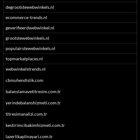
degrootstewebwinkels.nl
ecommerce-trends.nl
geverifieerdwebwinkel.nl
grootstewebwinkels.nl
populairstewebwinkels.nl
topmarkatplaces.nl
webwinkelstrends.nl
cbmuhendislik.com
balanslamavetitresim.com.tr
yerindebalanshizmeti.com.tr
titresimanalizi.com.tr
kestirimcibakimhizmeti.com.tr
lazerlikaplinayari.com.tr