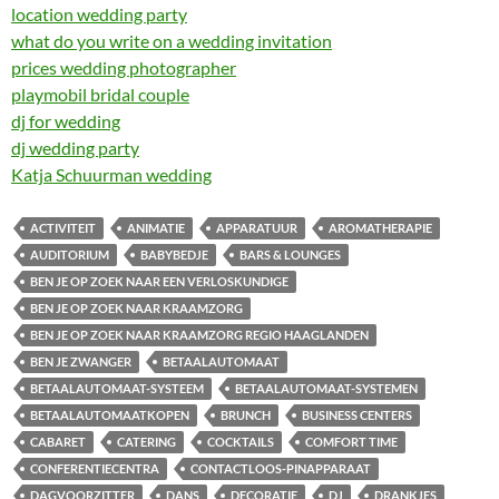
location wedding party
what do you write on a wedding invitation
prices wedding photographer
playmobil bridal couple
dj for wedding
dj wedding party
Katja Schuurman wedding
ACTIVITEIT
ANIMATIE
APPARATUUR
AROMATHERAPIE
AUDITORIUM
BABYBEDJE
BARS & LOUNGES
BEN JE OP ZOEK NAAR EEN VERLOSKUNDIGE
BEN JE OP ZOEK NAAR KRAAMZORG
BEN JE OP ZOEK NAAR KRAAMZORG REGIO HAAGLANDEN
BEN JE ZWANGER
BETAALAUTOMAAT
BETAALAUTOMAAT-SYSTEEM
BETAALAUTOMAAT-SYSTEMEN
BETAALAUTOMAATKOPEN
BRUNCH
BUSINESS CENTERS
CABARET
CATERING
COCKTAILS
COMFORT TIME
CONFERENTIECENTRA
CONTACTLOOS-PINAPPARAAT
DAGVOORZITTER
DANS
DECORATIE
DJ
DRANKJES