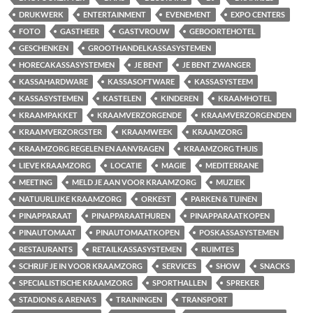
DRUKWERK
ENTERTAINMENT
EVENEMENT
EXPO CENTERS
FOTO
GASTHEER
GASTVROUW
GEBOORTEHOTEL
GESCHENKEN
GROOTHANDELKASSASYSTEMEN
HORECAKASSASYSTEMEN
JE BENT
JE BENT ZWANGER
KASSAHARDWARE
KASSASOFTWARE
KASSASYSTEEM
KASSASYSTEMEN
KASTELEN
KINDEREN
KRAAMHOTEL
KRAAMPAKKET
KRAAMVERZORGENDE
KRAAMVERZORGENDEN
KRAAMVERZORGSTER
KRAAMWEEK
KRAAMZORG
KRAAMZORG REGELEN EN AANVRAGEN
KRAAMZORG THUIS
LIEVE KRAAMZORG
LOCATIE
MAGIE
MEDITERRANE
MEETING
MELD JE AAN VOOR KRAAMZORG
MUZIEK
NATUURLIJKE KRAAMZORG
ORKEST
PARKEN & TUINEN
PINAPPARAAT
PINAPPARAATHUREN
PINAPPARAATKOPEN
PINAUTOMAAT
PINAUTOMAATKOPEN
POSKASSASYSTEMEN
RESTAURANTS
RETAILKASSASYSTEMEN
RUIMTES
SCHRIJF JE IN VOOR KRAAMZORG
SERVICES
SHOW
SNACKS
SPECIALISTISCHE KRAAMZORG
SPORTHALLEN
SPREKER
STADIONS & ARENA'S
TRAININGEN
TRANSPORT